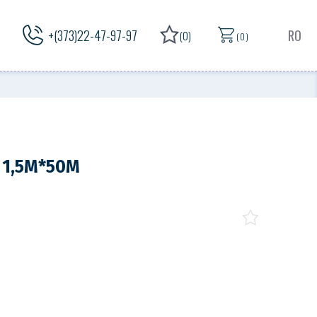
+(373)22-47-97-97
RO
(0)
( 0 )
1,5M*50M