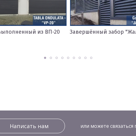
Завершённый забор "Жалюзи"
Завершённый 
линеарных па
(металлически
Написать нам
или можете связаться 