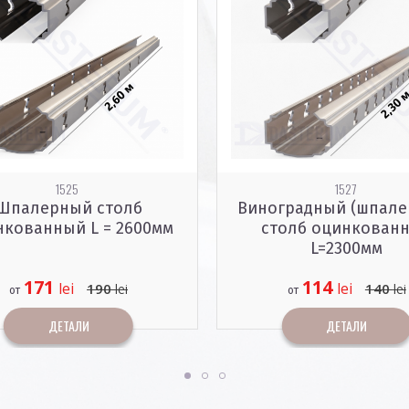
1525
1527
палерный столб
Виноградный (шпале
кованный L = 2600мм
столб оцинкованн
L=2300мм
171
114
lei
lei
190
140
lei
lei
от
от
ДЕТАЛИ
ДЕТАЛИ