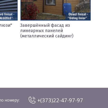
фасад из
Завершённый фасад из
нелей
профнастила С-8
й сайдинг)
+(373)22-47-97-97
по номеру: