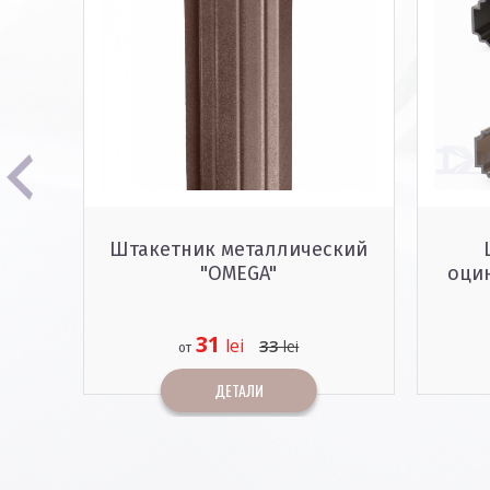
Штакетник металлический
Ш
"OMEGA"
оцин
31
lei
33
lei
от
ДЕТАЛИ