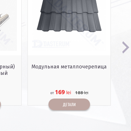
рный)
Модульная металлочерепица
Пр
ый
169
lei
188
lei
от
ДЕТАЛИ