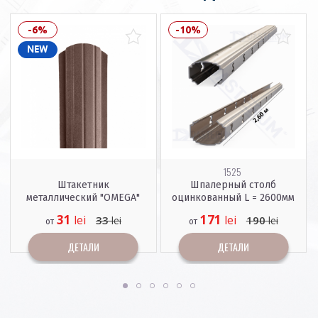
-6%
-10%
NEW
1525
Штакетник
Шпалерный столб
металлический "OMEGA"
оцинкованный L = 2600мм
31
171
lei
lei
33
190
lei
lei
от
от
ДЕТАЛИ
ДЕТАЛИ