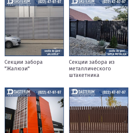
Секции забора
Секции забора из
"Жалюзи"
металлического
штакетника