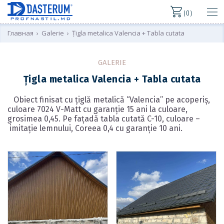
( 0 )
Главная
›
Galerie
›
Țigla metalica Valencia + Tabla cutata
GALERIE
Țigla metalica Valencia + Tabla cutata
Obiect finisat cu țiglă metalică “Valencia” pe acoperiș,
culoare 7024 V-Matt cu garanție 15 ani la culoare,
grosimea 0,45. Pe fațadă tabla cutată C-10, culoare –
imitație lemnului, Coreea 0,4 cu garanție 10 ani.