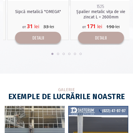
1525
Sipcă metalică "OMEGA"
Șpalier metalic vița de vie
zincat L = 2600mm
31
171
lei
lei
33
190
lei
lei
от
от
DETALII
DETALII
GALERIE
EXEMPLE DE LUCRĂRILE NOASTRE