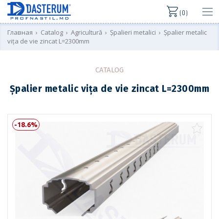
( 0 )
Главная
›
Catalog
›
Agricultură
›
Șpalieri metalici
›
Șpalier metalic
vița de vie zincat L=2300mm
CATALOG
Șpalier metalic vița de vie zincat L=2300mm
-18.6%