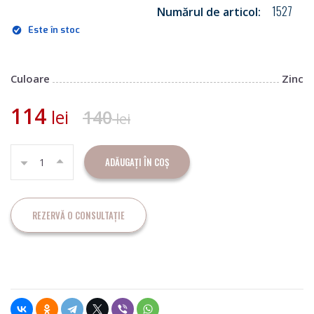
1527
Numărul de articol:
Este în stoc
Culoare
Zinc
114
lei
140
lei
ADĂUGAȚI ÎN COȘ
REZERVĂ O CONSULTAȚIE